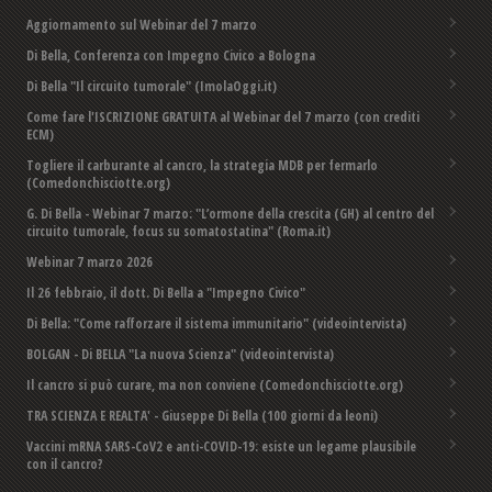
Aggiornamento sul Webinar del 7 marzo
Di Bella, Conferenza con Impegno Civico a Bologna
Di Bella "Il circuito tumorale" (ImolaOggi.it)
Come fare l'ISCRIZIONE GRATUITA al Webinar del 7 marzo (con crediti
ECM)
Togliere il carburante al cancro, la strategia MDB per fermarlo
(Comedonchisciotte.org)
G. Di Bella - Webinar 7 marzo: "L’ormone della crescita (GH) al centro del
circuito tumorale, focus su somatostatina" (Roma.it)
Webinar 7 marzo 2026
Il 26 febbraio, il dott. Di Bella a "Impegno Civico"
Di Bella: "Come rafforzare il sistema immunitario" (videointervista)
BOLGAN - Di BELLA "La nuova Scienza" (videointervista)
Il cancro si può curare, ma non conviene (Comedonchisciotte.org)
TRA SCIENZA E REALTA' - Giuseppe Di Bella (100 giorni da leoni)
Vaccini mRNA SARS-CoV2 e anti-COVID-19: esiste un legame plausibile
con il cancro?