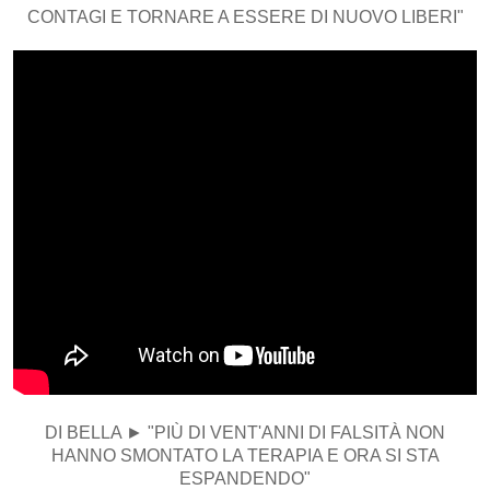
CONTAGI E TORNARE A ESSERE DI NUOVO LIBERI"
DI BELLA ► "PIÙ DI VENT'ANNI DI FALSITÀ NON
HANNO SMONTATO LA TERAPIA E ORA SI STA
ESPANDENDO"