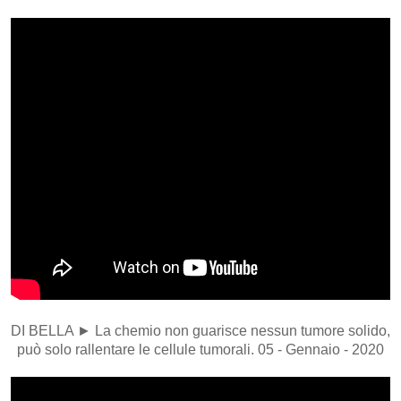
DI BELLA ► La chemio non guarisce nessun tumore solido,
può solo rallentare le cellule tumorali. 05 - Gennaio - 2020