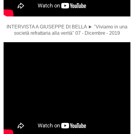
INTERVISTA A GIUSEPPE DI BELLA ► "Viviamo in una
società refrattaria alla verità" 07 - Dicembre - 2019