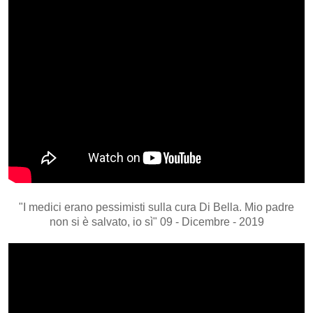
"I medici erano pessimisti sulla cura Di Bella. Mio padre
non si è salvato, io sì" 09 - Dicembre - 2019