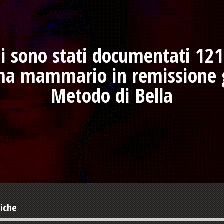
i sono stati documentati 121 
ma mammario in remissione g
Metodo di Bella
niche