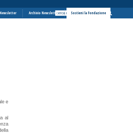
a Newsletter
Archivio Newsletter
Sostieni la Fondazione
le e
a al
enza
ella