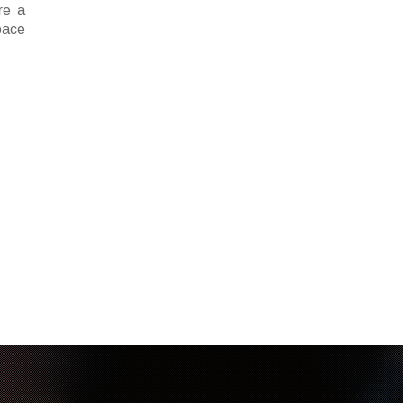
re a
pace